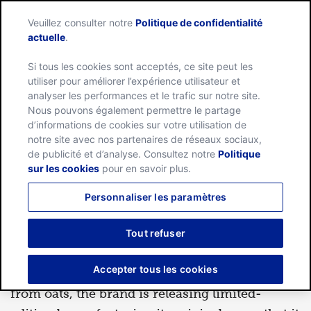
Veuillez consulter notre
Politique de confidentialité
Menu
actuelle
.
Si tous les cookies sont acceptés, ce site peut les
Home
utiliser pour améliorer l’expérience utilisateur et
analyser les performances et le trafic sur notre site.
Nous pouvons également permettre le partage
d’informations de cookies sur votre utilisation de
NOURRITURE
notre site avec nos partenaires de réseaux sociaux,
de publicité et d’analyse. Consultez notre
Politique
sur les cookies
pour en savoir plus.
juil. 13, 2021
Personnaliser les paramètres
The Cheerios O has always
Tout refuser
stood for oats
Accepter tous les cookies
To remind consumers that Cheerios are made
from oats, the brand is releasing limited-