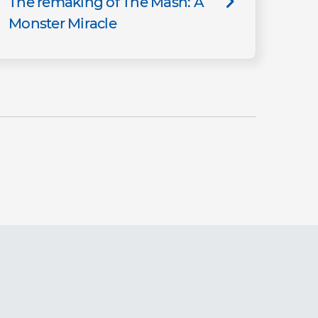
The remaking of The Mash: A
Monster Miracle