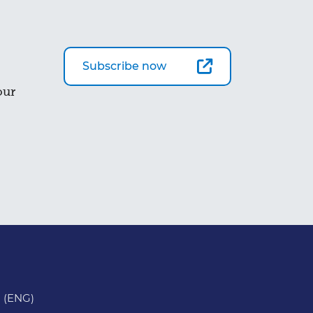
Subscribe now
our
 (ENG)