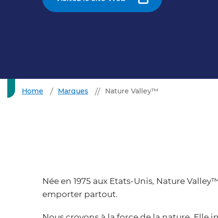
Home
Marques
Nature Valley™
Née en 1975 aux Etats-Unis, Nature Valley™
emporter partout.
Nous croyons à la force de la nature. Elle