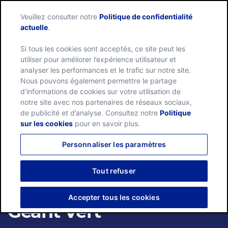
Veuillez consulter notre
Politique de confidentialité
Menu
actuelle
.
Si tous les cookies sont acceptés, ce site peut les
utiliser pour améliorer l’expérience utilisateur et
analyser les performances et le trafic sur notre site.
Nous pouvons également permettre le partage
d’informations de cookies sur votre utilisation de
notre site avec nos partenaires de réseaux sociaux,
de publicité et d’analyse. Consultez notre
Politique
sur les cookies
pour en savoir plus.
Personnaliser les paramètres
Tout refuser
Accepter tous les cookies
Géant Vert™